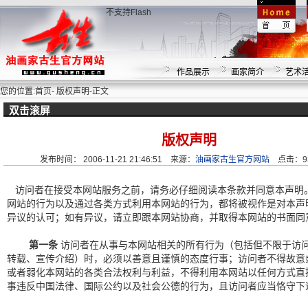
不支持Flash
作品展示
画家简介
艺术
您的位置:
首页
-
版权声明
-正文
双击滚屏
版权声明
发布时间：
2006-11-21 21:46:51
来源：
油画家古生官方网站
点击：93
访问者在接受本网站服务之前，请务必仔细阅读本条款并同意本声明
网站的行为以及通过各类方式利用本网站的行为，都将被视作是对本声
异议的认可；如有异议，请立即跟本网站协商，并取得本网站的书面同
第一条
访问者在从事与本网站相关的所有行为（包括但不限于访
转载、宣传介绍）时，必须以善意且谨慎的态度行事；访问者不得故意
或者弱化本网站的各类合法权利与利益，不得利用本网站以任何方式直
事违反中国法律、国际公约以及社会公德的行为，且访问者应当恪守下