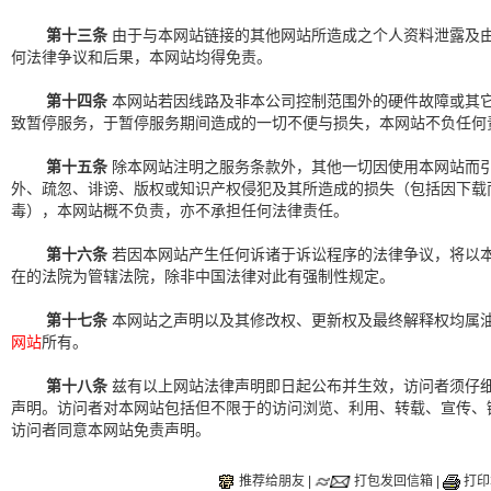
第十三条
由于与本网站链接的其他网站所造成之个人资料泄露及
何法律争议和后果，本网站均得免责。
第十四条
本网站若因线路及非本公司控制范围外的硬件故障或其
致暂停服务，于暂停服务期间造成的一切不便与损失，本网站不负任何
第十五条
除本网站注明之服务条款外，其他一切因使用本网站而
外、疏忽、诽谤、版权或知识产权侵犯及其所造成的损失（包括因下载
毒），本网站概不负责，亦不承担任何法律责任。
第十六条
若因本网站产生任何诉诸于诉讼程序的法律争议，将以
在的法院为管辖法院，除非中国法律对此有强制性规定。
第十七条
本网站之声明以及其修改权、更新权及最终解释权均属
网站
所有。
第十八条
兹有以上网站法律声明即日起公布并生效，访问者须仔
声明。访问者对本网站包括但不限于的访问浏览、利用、转载、宣传、
访问者同意本网站免责声明。
推荐给朋友
|
打包发回信箱
|
打印