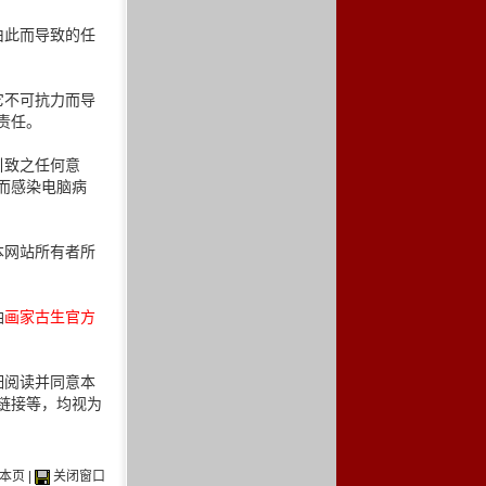
由此而导致的任
它不可抗力而导
责任。
引致之任何意
而感染电脑病
本网站所有者所
油
画家古生官方
细阅读并同意本
链接等，均视为
本页
|
关闭窗口