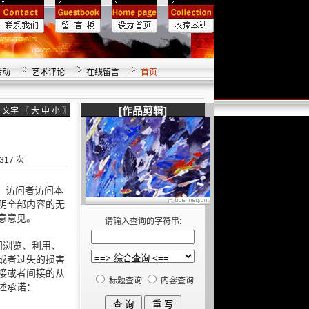
活动
艺术评论
在线留言
首页
[作品剪辑]
文字 〖
大
中
小
〗
17 次
。访问者访问本
明全部内容的无
意意见。
请输入查询的字符串:
问浏览、利用、
或者过失的损害
接或者间接的从
标题查询
内容查询
述承诺：