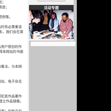
俗；
用途；
活动专题
惯例等。
品时务必尊重该
系，我们会在第
站用户原创的作
得本网站的书面
和看法，与本网
网站、电子杂志
侵犯其作品著作
建立作品镜像。