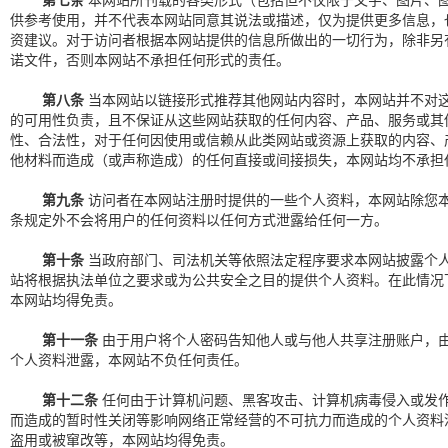
第七条
本网站所刊载的各类形式（包括但不仅限于文字、图片、
供参考使用，并不代表本网站同意其说法或描述，仅为提供更多信息，
资建议。对于访问者根据本网站提供的信息所做出的一切行为，除非另
诺文件，否则本网站不承担任何形式的责任。
第八条
当本网站以链接形式推荐其他网站内容时，本网站并不对
的可用性负责，且不保证从这些网站获取的任何内容、产品、服务或其
性、合法性，对于任何因使用或信赖从此类网站或资源上获取的内容、
他材料而造成（或声称造成）的任何直接或间接损失，本网站均不承担
第九条
访问者在本网站注册时提供的一些个人资料，本网站除您
条规定外不会将用户的任何资料以任何方式泄露给任何一方。
第十条
当政府部门、司法机关等依照法定程序要求本网站披露个
站将根据执法单位之要求或为公共安全之目的提供个人资料。在此情况
本网站均得免责。
第十一条
由于用户将个人密码告知他人或与他人共享注册账户，
个人资料泄露，本网站不负任何责任。
第十二条
任何由于计算机问题、黑客攻击、计算机病毒侵入或发
而造成的暂时性关闭等影响网络正常经营的不可抗力而造成的个人资料
盗用或被窜改等，本网站均得免责。