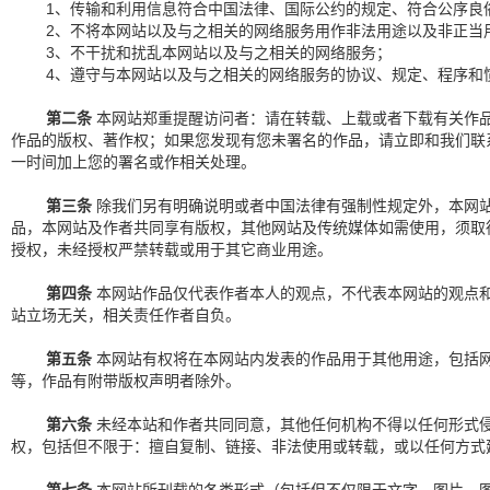
1、传输和利用信息符合中国法律、国际公约的规定、符合公序良
2、不将本网站以及与之相关的网络服务用作非法用途以及非正当
3、不干扰和扰乱本网站以及与之相关的网络服务；
4、遵守与本网站以及与之相关的网络服务的协议、规定、程序和
第二条
本网站郑重提醒访问者：请在转载、上载或者下载有关作
作品的版权、著作权；如果您发现有您未署名的作品，请立即和我们联
一时间加上您的署名或作相关处理。
第三条
除我们另有明确说明或者中国法律有强制性规定外，本网
品，本网站及作者共同享有版权，其他网站及传统媒体如需使用，须取
授权，未经授权严禁转载或用于其它商业用途。
第四条
本网站作品仅代表作者本人的观点，不代表本网站的观点
站立场无关，相关责任作者自负。
第五条
本网站有权将在本网站内发表的作品用于其他用途，包括
等，作品有附带版权声明者除外。
第六条
未经本站和作者共同同意，其他任何机构不得以任何形式
权，包括但不限于：擅自复制、链接、非法使用或转载，或以任何方式